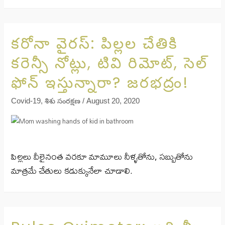
కరోనా వైరస్: పిల్లల చేతికి
కరెన్సీ నోట్లు, టివి రిమోట్, సెల్
ఫోన్ ఇస్తున్నారా? జరభద్రం!
Covid-19
,
శిశు సంరక్షణ
/
August 20, 2020
పిల్లలు వీలైనంత వరకూ మామూలు నీళ్ళతోను, సబ్బుతోను
మాత్రమే చేతులు కడుక్కునేలా చూడాలి.