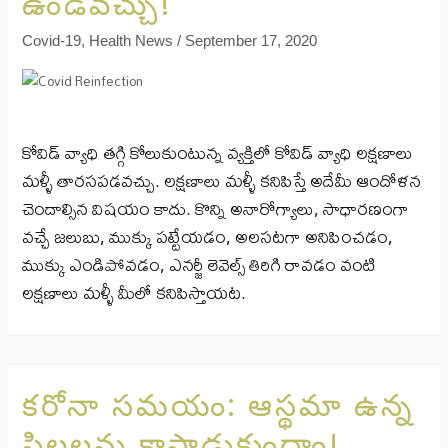
ఉండవచ్చు!
Covid-19
,
Health News
/
September 17, 2020
కోవిడ్ వ్యాధి తగ్గి కోలుకుంటున్న వ్యక్తిలో కోవిడ్ వ్యాధి లక్షణాలు
మళ్ళీ తారసపడవచ్చు. లక్షణాలు మళ్ళీ కనిపిస్తే అదేమీ ఆందోళన
చెందాల్సిన విషయం కాదు. కొన్ని అనారోగ్యాలు, సాధారణంగా
వచ్చే జలుబు, ముక్కు పట్టేయడం, అలసటగా అనిపించడం,
ముక్కు ఎండిపోవడం, ఎనర్జీ లెవెల్స్ తిరిగి రావడం వంటి
లక్షణాలు మళ్ళీ మీలో కనిపిస్తాయట.
కరోనా సమయం: ఆస్థమా ఉన్న
పిల్లలను కాపాడుకుందాం!