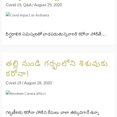
Covid-19
,
Q&A
/
August 29, 2020
దీర్ఘకాలిక సమస్యలతో బాధపడుతున్నవారికి కరోనా సోకితే…
తల్లి నుండి గర్భంలోని శిశువుకు
కరోనా!
Covid-19
/
August 28, 2020
గర్భిణీలకు కరోనా సోకిన కేసులు చాలా తక్కువగానే ఉన్నా