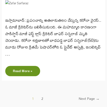
ఇస్లామాబాద్: ప్రపంచాన్ని అతలాకుతలం చేస్తున్న కరోనా వైరస్..
ఓ మాజీ క్రికెటర్‌ను బలితీసుకుంది. ఈ మ‌హ‌మ్మారి కార‌ణంగా
పాకిస్థాన్ మాజీ ఫస్ట్ క్లాస్ క్రికెట‌ర్ జాఫ‌ర్ స‌ర్ఫ‌రాజ్‌ మృతి
చెందాడు. క‌రోనా ల‌క్ష‌ణాల‌తో బాధపడ్డ జాఫర్ సర్ఫరాజ్‌(50)ను
మూడు రోజుల క్రితమే పెషావ‌ర్‌లోని ఓ ప్రైవేట్ ఆస్ప‌త్రి, ఇంటెన్సివ్
…
Read More »
1
2
Next Page
→