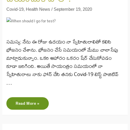
Covid-19
,
Health News
/
September 19, 2020
సమస్య: నేను ఈ రోజు ఉదయం నా స్నేహితురాలితో కలిసి
భోజనం చేశాను. భోజనం చేసే సమయంలో మేము చాలాసేపు
మాట్లాడుకున్నాం. ఒకరి ఆహారం ఒకరం షేర్ చేసుకోవడం
కూడా జరిగింది. అయితే సాయంత్రం సమయంలో నా
స్నేహితురాలు నాకు ఫోన్ చేసి తనకు Covid-19 టెస్ట్ పాజిటివ్
…
Read More »