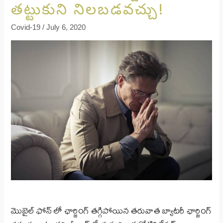
తట్టుకుని నిలబడవచ్చు!
Covid-19
/
July 6, 2020
మొబైల్ ఫోన్ లో ఛార్జింగ్ తగ్గిపోయిన తరువాత బ్యాటరీ ఛార్జింగ్