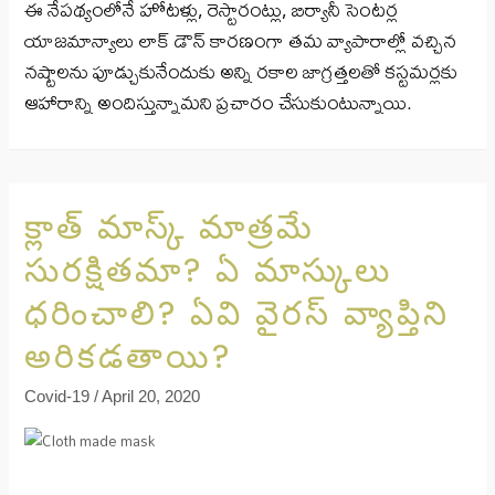
ఈ నేపథ్యంలోనే హోటళ్లు, రెస్టారంట్లు, బిర్యానీ సెంటర్ల
యాజమాన్యాలు లాక్ డౌన్ కారణంగా తమ వ్యాపారాల్లో వచ్చిన
నష్టాలను పూడ్చుకునేందుకు అన్ని రకాల జాగ్రత్తలతో కస్టమర్లకు
ఆహారాన్ని అందిస్తున్నామని ప్రచారం చేసుకుంటున్నాయి.
క్లాత్ మాస్క్ మాత్రమే
సురక్షితమా? ఏ మాస్కులు
ధరించాలి? ఏవి వైరస్ వ్యాప్తిని
అరికడతాయి?
Covid-19
/
April 20, 2020