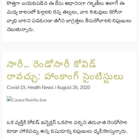
కొత్తగా బయటపడిన ఈ కేసు ఆధారంగా గర్భిణీలు అలాగే ఈ
మధ్య కాలంలో పిల్లలని కన్న తల్లులు, వారి శిశువులు కరోనా
వ్యాధి బారిన పడకుండా తగిన జాగ్రత్తలు తీసుకోవాలని నిపుణులు
చెబుతున్నారు.
సారీ… రెండోసారీ కోవిడ్
రావచ్చు: హాంకాంగ్ సైంటిస్టులు
Covid-19
,
Health News
/
August 26, 2020
ఒక వ్యక్తికి కోవిడ్ ఇన్ఫెక్షన్ ఒకసారి వచ్చిన తరువాత రెండోసారి
కూడా సోకవచ్చు అన్న విషయాన్ని నిపుణులు ధృవీకరిస్తున్నారు.