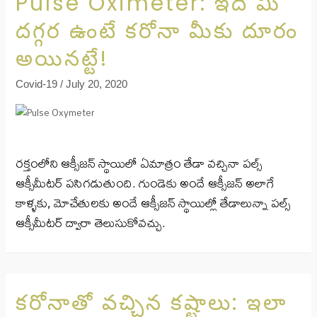
Pulse Oximeter: ఇది మీ
దగ్గర ఉంటే కరోనా మీకు దూరం
అయినట్టే!
Covid-19
/
July 20, 2020
రక్తంలోని ఆక్సీజన్ స్థాయిలో ఏమాత్రం తేడా వచ్చినా పల్స్
ఆక్సీమీటర్ పసిగడుతుంది. గుండెకు అందే ఆక్సీజన్ అలాగే
కాళ్ళకు, మోచేతులకు అందే ఆక్సీజన్ స్థాయిల్లో తేడాలున్నా పల్స్
ఆక్సీమీటర్ ద్వారా తెలుసుకోవచ్చు.
కరోనాతో వచ్చిన కష్టాలు: ఇలా