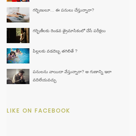
గర్భిణులూ… ఈ పనులు చేస్తున్నారా?
గర్భిణీలకు రెండవ త్రైమాసికంలో చేసే పరీక్షలు
పిల్లలకు వడదెబ్బ తగిలితే ?
పనులను వాయిదా వేస్తున్నారా? ఆ గుణాన్ని ఇలా
వదిలేయవచ్చు
LIKE ON FACEBOOK