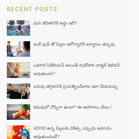
RECENT POSTS
మన జీవితానికి అర్థం ఇదీ!!
జంక్ ఫుడ్ తో పిల్లల ఆరోగ్యానికి అనర్థాలు తప్పవు
ఒకసారి సిజేరియన్ అయితే రెండోసారి నార్మల్ డెలివరీ
అవుతుందా?
బరువు తగ్గడానికి ప్రయత్నించేవారు ఇలా చేయవచ్చు
కడుపులో నొప్పిగా ఉందా? ఈ ఆహారాలు మేలు !
ADHD ఉన్న పిల్లలకు చికిత్స ఎప్పుడు అవసరం
అవుతుందంటే?