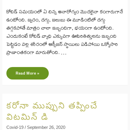
కోవిడ్ సమయంలో ఏ చిన్న అనారోగ్యం మొదలైనా కంగారుగానే
ఉంటోంది. జ్వరం, దగ్గు, జలుబు ఈ మూడింటిలో దగ్గు
తగ్గకపోతే మాత్రం చాలా ఇబ్బందిగా, భయంగా ఉంటోంది.
ఎందుకంటే కోవిడ్ వ్యాధి ఎక్కువగా ఊపిరితిత్తులను ఇబ్బంది
పెట్టడం వల్ల శరీరంలో ఆక్సీజన్ స్థాయిలు పడిపోయి ఒక్కోసారి
ప్రాణాంతకంగా మారుతోంది. …
Read More »
కరోనా ముప్పుని తప్పించే
విటమిన్ డి
Covid-19
/
September 26, 2020