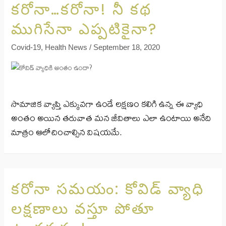
కరోనా…కరోనా! నీ కథ
ముగిసేనా ఎప్పటికైనా?
Covid-19
,
Health News
/
September 18, 2020
సామాజిక వ్యాప్తి ఎక్కువగా ఉండే లక్షణం కలిగి ఉన్న ఈ వ్యాధి
అంతం అయిన తరువాత మన జీవితాలు ఎలా ఉంటాయి అనేది
మాత్రం ఆలోచించాల్సిన విషయమే.
కరోనా సమయం: కోవిడ్ వ్యాధి
లక్షణాలు వస్తూ పోతూ