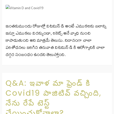
ఇంతకుముందు రోజుల్లో విటమిన్ డి అంటే ఎముకలకు బలాన్ని
ఇస్తూ ఎముకలు విరక్కుండా, రికెట్స్ అనే వ్యాధి నుంచి
కాపాడుతుంది అని మాత్రమే తెలుసు. నిదానంగా చాలా
పరిశోధనలు జరిగిన తరువాత విటమిన్ డి కి ఆరోగ్యానికి చాలా
దగ్గర సంబంధం ఉందని తెలుస్తోంది.
Q&A: ఇవాళ మా ఫ్రెండ్ కి
Covid19 పాజిటివ్ వచ్చింది,
నేను రేపే టెస్ట్
చేయించుకోవాలా?