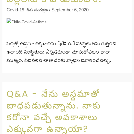
Covid-19
,
శిశు సంరక్షణ
/
September 6, 2020
పిల్లల్లో ఆస్థమా లక్షణాలను ప్రేరేపించే పరిస్థితులను గుర్తించి
అలాంటి పరిస్థితులు ఏర్పడకుండా చూసుకోవటం చాలా
ముఖ్యం. దీనివలన చాలావరకు వ్యాధిని నివారించవచ్చు.
Q&A - నేను అస్థమాతో
బాధపడుతున్నాను. నాకు
కరోనా వచ్చే అవకాశాలు
ఎక్కువగా ఉన్నాయా?