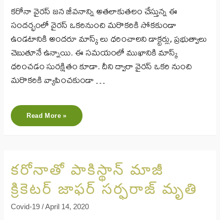
కరోనా వైరస్ జన జీవనాన్ని అతలాకుతలం చేస్తున్న ఈ
సందర్భంలో వైరస్ ఒకరినుంచి మరొకరికి సోకకుండా
ఉండటానికి అందరూ మాస్క్ లు ధరించాలని డాక్టర్లు, ప్రభుత్వాలు
చెబుతూనే ఉన్నాయి. ఈ సమయంలో ముఖానికి మాస్క్
ధరించడం సురక్షితం కూడా. దీని ద్వారా వైరస్ ఒకరి నుంచి
మరొకరికి వ్యాపించకుండా …
Read More »
కరోనాతో పాకిస్థాన్ మాజీ
క్రికెట‌ర్ జాఫ‌ర్ స‌ర్ఫ‌రాజ్‌ మృతి
Covid-19
/
April 14, 2020