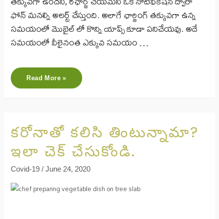
తక్కువగా ఉందని, రీఛార్జ్ చేయమని ఒక నోటిఫికేషన్ ద్వారా
ఫోన్ మనల్ని అలర్ట్ చేస్తుంది. అలాగే ఛార్జింగ్ తక్కువగా ఉన్న
సమయంలో మొబైల్ లో కొన్ని యాప్స్ కూడా పనిచేయవు. అదే
సమయంలో వీలైనంత ఎక్కువ సమయం …
Read More »
కరోనాతో కలిసి తింటున్నామా?
ఇలా చెక్ చేసుకోండి.
Covid-19
/
June 24, 2020